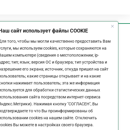
Наш сайт использует файлы COOKIE
График работы
Для того, чтобы мы могли качественно предоставить Вам
Пн-Пт:
9:00 - 18:00
услуги, мы используем cookies, которые сохраняются на
Перерыв:
13:00 - 14:00
Вашем компьютере (сведения о местоположении; ip-
Выходной:
Сб - Вс
адрес; тип; язык; версия ОС и браузера; тип устройства и
разрешение его экрана; источник, откуда пришел на сайт
пользователь; какие страницы открывает и на какие
кнопки нажимает пользователь; эта же информация
используется для обработки статистических данных
Политика конфиденциальности сайта
использования сайта посредством интернет-сервиса
Яндекс.Метрики). Нажимая кнопку "СОГЛАСЕН", Вы
подтверждаете то что Вы проинформированы об
использовании cookies на нашем сайте. Отключить
cookies Вы можете в настройках своего браузера.