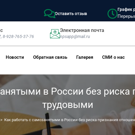
График р
Оставить отзыв
Перерыв:
кс
Электронная почта
7, 8-928-765-37-76
npsapp@mail.ru
Новости
Обратная связь
Галерея
СМИ о нас
занятыми в России без риска
трудовыми
>
Как работать с самозанятыми в России без риска признания отноше