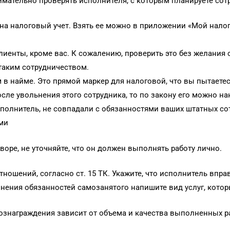
имательно проверять исполнителя, с которым планируете сот
на налоговый учет. Взять ее можно в приложении «Мой налог»
клиенты, кроме вас. К сожалению, проверить это без желания 
 таким сотрудничеством.
м в найме. Это прямой маркер для налоговой, что вы пытаете
осле увольнения этого сотрудника, то по закону его можно н
сполнитель, не совпадали с обязанностями ваших штатных со
ми
оре, не уточняйте, что он должен выполнять работу лично.
ошений, согласно ст. 15 ТК. Укажите, что исполнитель вправе
чнения обязанностей самозанятого напишите вид услуг, котор
ознаграждения зависит от объема и качества выполненных р