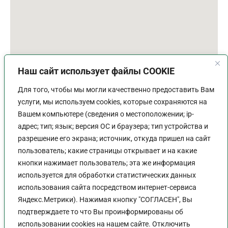
Наш сайт использует файлы COOKIE
Для того, чтобы мы могли качественно предоставить Вам
услуги, мы используем cookies, которые сохраняются на
Вашем компьютере (сведения о местоположении; ip-
адрес; тип; язык; версия ОС и браузера; тип устройства и
разрешение его экрана; источник, откуда пришел на сайт
пользователь; какие страницы открывает и на какие
График работы
кнопки нажимает пользователь; эта же информация
используется для обработки статистических данных
Пн-Пт:
9:00 - 18:00
использования сайта посредством интернет-сервиса
Перерыв:
13:00 - 14:00
Яндекс.Метрики). Нажимая кнопку "СОГЛАСЕН", Вы
Выходной:
Сб - Вс
подтверждаете то что Вы проинформированы об
использовании cookies на нашем сайте. Отключить