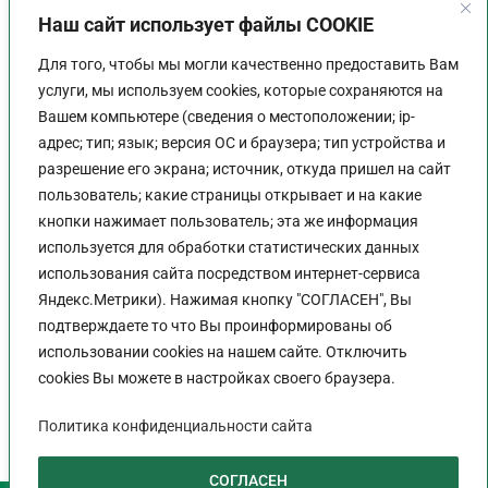
Наш сайт использует файлы COOKIE
Для того, чтобы мы могли качественно предоставить Вам
услуги, мы используем cookies, которые сохраняются на
Вашем компьютере (сведения о местоположении; ip-
адрес; тип; язык; версия ОС и браузера; тип устройства и
разрешение его экрана; источник, откуда пришел на сайт
пользователь; какие страницы открывает и на какие
График работы
кнопки нажимает пользователь; эта же информация
используется для обработки статистических данных
Пн-Пт:
9:00 - 18:00
использования сайта посредством интернет-сервиса
Перерыв:
13:00 - 14:00
Яндекс.Метрики). Нажимая кнопку "СОГЛАСЕН", Вы
Выходной:
Сб - Вс
подтверждаете то что Вы проинформированы об
использовании cookies на нашем сайте. Отключить
cookies Вы можете в настройках своего браузера.
Политика конфиденциальности сайта
Политика конфиденциальности сайта
СОГЛАСЕН