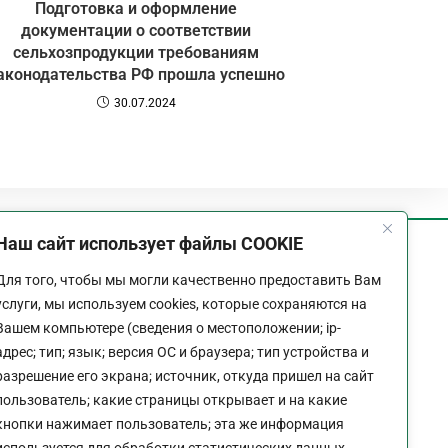
Подготовка и оформление
документации о соответствии
сельхозпродукции требованиям
аконодательства РФ прошла успешно
30.07.2024
Наш сайт использует файлы COOKIE
График работы
Для того, чтобы мы могли качественно предоставить Вам
Пн-Пт:
9:00 - 18:00
услуги, мы используем cookies, которые сохраняются на
Перерыв:
13:00 - 14:00
Вашем компьютере (сведения о местоположении; ip-
Выходной:
Сб - Вс
адрес; тип; язык; версия ОС и браузера; тип устройства и
разрешение его экрана; источник, откуда пришел на сайт
пользователь; какие страницы открывает и на какие
кнопки нажимает пользователь; эта же информация