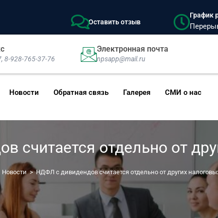
График р
Оставить отзыв
Перерыв:
кс
Электронная почта
7, 8-928-765-37-76
npsapp@mail.ru
Новости
Обратная связь
Галерея
СМИ о нас
в считается отдельно от дру
Новости
>
НДФЛ с дивидендов считается отдельно от других налоговы