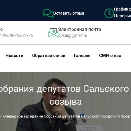
График р
Оставить отзыв
Перерыв:
кс
Электронная почта
7, 8-928-765-37-76
npsapp@mail.ru
Новости
Обратная связь
Галерея
СМИ о нас
обрания депутатов Сальского 
созыва
>
Очередное заседание Собрания депутатов Сальского городского посе