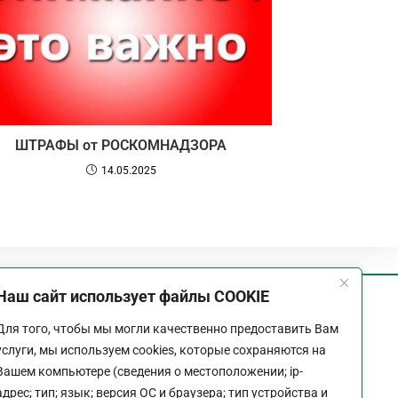
ШТРАФЫ от РОСКОМНАДЗОРА
14.05.2025
Наш сайт использует файлы COOKIE
График работы
Для того, чтобы мы могли качественно предоставить Вам
Пн-Пт:
9:00 - 18:00
услуги, мы используем cookies, которые сохраняются на
Перерыв:
13:00 - 14:00
Вашем компьютере (сведения о местоположении; ip-
Выходной:
Сб - Вс
адрес; тип; язык; версия ОС и браузера; тип устройства и