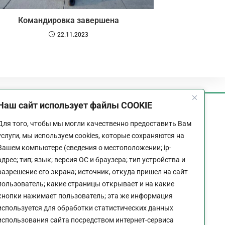
Командировка завершена
22.11.2023
Наш сайт использует файлы COOKIE
График работы
Для того, чтобы мы могли качественно предоставить Вам
Пн-Пт:
9:00 - 18:00
услуги, мы используем cookies, которые сохраняются на
Перерыв:
13:00 - 14:00
Вашем компьютере (сведения о местоположении; ip-
Выходной:
Сб - Вс
адрес; тип; язык; версия ОС и браузера; тип устройства и
разрешение его экрана; источник, откуда пришел на сайт
пользователь; какие страницы открывает и на какие
кнопки нажимает пользователь; эта же информация
используется для обработки статистических данных
Политика конфиденциальности сайта
использования сайта посредством интернет-сервиса