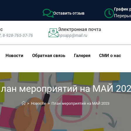
График р
Оставить отзыв
Перерыв:
кс
Электронная почта
7, 8-928-765-37-76
npsapp@mail.ru
Новости
Обратная связь
Галерея
СМИ о нас
лан мероприятий на МАЙ 20
>
Новости
>
План мероприятий на МАЙ 2023