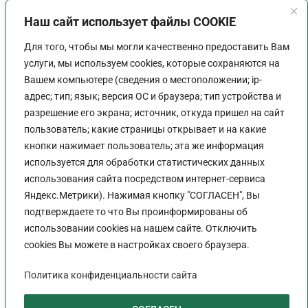
Наш сайт использует файлы COOKIE
Для того, чтобы мы могли качественно предоставить Вам
услуги, мы используем cookies, которые сохраняются на
Вашем компьютере (сведения о местоположении; ip-
адрес; тип; язык; версия ОС и браузера; тип устройства и
разрешение его экрана; источник, откуда пришел на сайт
пользователь; какие страницы открывает и на какие
График работы
кнопки нажимает пользователь; эта же информация
используется для обработки статистических данных
Пн-Пт:
9:00 - 18:00
использования сайта посредством интернет-сервиса
Перерыв:
13:00 - 14:00
Яндекс.Метрики). Нажимая кнопку "СОГЛАСЕН", Вы
Выходной:
Сб - Вс
подтверждаете то что Вы проинформированы об
использовании cookies на нашем сайте. Отключить
cookies Вы можете в настройках своего браузера.
Политика конфиденциальности сайта
Политика конфиденциальности сайта