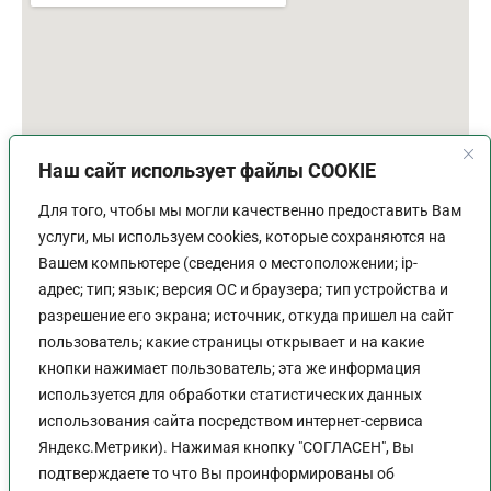
Наш сайт использует файлы COOKIE
Для того, чтобы мы могли качественно предоставить Вам
услуги, мы используем cookies, которые сохраняются на
Вашем компьютере (сведения о местоположении; ip-
адрес; тип; язык; версия ОС и браузера; тип устройства и
разрешение его экрана; источник, откуда пришел на сайт
пользователь; какие страницы открывает и на какие
График работы
кнопки нажимает пользователь; эта же информация
используется для обработки статистических данных
Пн-Пт:
9:00 - 18:00
использования сайта посредством интернет-сервиса
Перерыв:
13:00 - 14:00
Яндекс.Метрики). Нажимая кнопку "СОГЛАСЕН", Вы
Выходной:
Сб - Вс
подтверждаете то что Вы проинформированы об