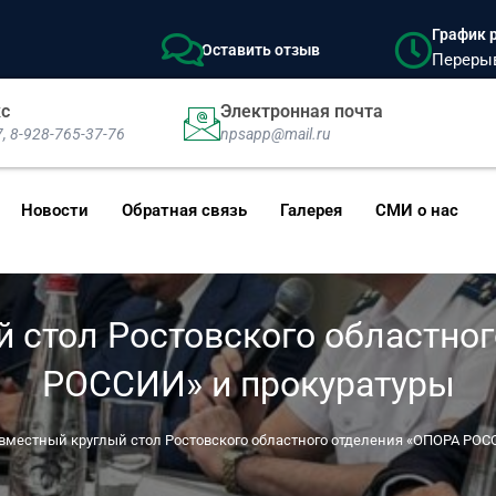
График р
Оставить отзыв
Перерыв:
кс
Электронная почта
7, 8-928-765-37-76
npsapp@mail.ru
Новости
Обратная связь
Галерея
СМИ о нас
 стол Ростовского областно
РОССИИ» и прокуратуры
вместный круглый стол Ростовского областного отделения «ОПОРА РОС