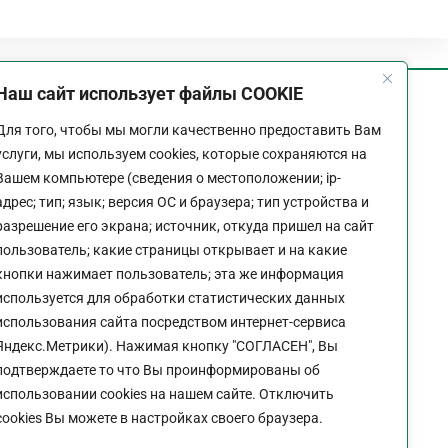
Наш сайт использует файлы COOKIE
График работы
Для того, чтобы мы могли качественно предоставить Вам
Пн-Пт:
9:00 - 18:00
услуги, мы используем cookies, которые сохраняются на
Перерыв:
13:00 - 14:00
Вашем компьютере (сведения о местоположении; ip-
Выходной:
Сб - Вс
адрес; тип; язык; версия ОС и браузера; тип устройства и
разрешение его экрана; источник, откуда пришел на сайт
пользователь; какие страницы открывает и на какие
кнопки нажимает пользователь; эта же информация
используется для обработки статистических данных
Политика конфиденциальности сайта
использования сайта посредством интернет-сервиса
Яндекс.Метрики). Нажимая кнопку "СОГЛАСЕН", Вы
подтверждаете то что Вы проинформированы об
использовании cookies на нашем сайте. Отключить
cookies Вы можете в настройках своего браузера.